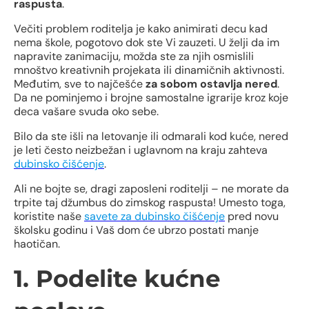
raspusta
.
Večiti problem roditelja je kako animirati decu kad
nema škole, pogotovo dok ste Vi zauzeti. U želji da im
napravite zanimaciju, možda ste za njih osmislili
mnoštvo kreativnih projekata ili dinamičnih aktivnosti.
Međutim, sve to najčešće
za sobom ostavlja nered
.
Da ne pominjemo i brojne samostalne igrarije kroz koje
deca vašare svuda oko sebe.
Bilo da ste išli na letovanje ili odmarali kod kuće, nered
je leti često neizbežan i uglavnom na kraju zahteva
dubinsko čišćenje
.
Ali ne bojte se, dragi zaposleni roditelji – ne morate da
trpite taj džumbus do zimskog raspusta! Umesto toga,
koristite naše
savete za dubinsko čišćenje
pred novu
školsku godinu i Vaš dom će ubrzo postati manje
haotičan.
1. Podelite kućne