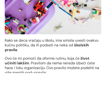
Kako se deca vraćaju u školu, ima smisla uvesti ovakvu
kućnu politiku, da ih podseti na neka od
školskih
pravila
.
Ovo će im pomoći da oforme rutinu, koja će
život
učiniti lakšim
. Pravilom da nema nereda izbeći ćete
haos i lošu organizaciju. Ovo pravilo možete podeliti na
više manjih pod-pravila:
Jakne i cipele se odmah skidaju tamo gde im je
mesto
Čim nešto pojedete,
sudove
stavite u sudoperu
Papiriće od slatkiša i grickalica odmah
bacite u
kantu
Igračke vraćajte na svoje mesto posle igranja