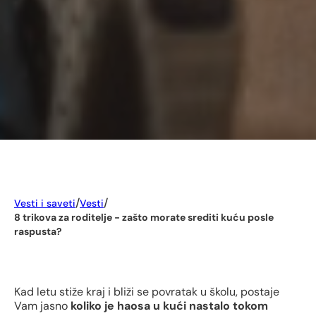
/
/
Vesti i saveti
Vesti
8 trikova za roditelje - zašto morate srediti kuću posle
raspusta?
Kad letu stiže kraj i bliži se povratak u školu, postaje
Vam jasno
koliko je
haosa u kući nastalo tokom