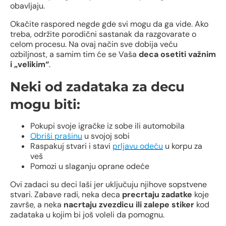
obavljaju.
Okačite raspored negde gde svi mogu da ga vide. Ako
treba, održite porodični sastanak da razgovarate o
celom procesu. Na ovaj način sve dobija veću
ozbiljnost, a samim tim će se Vaša
deca osetiti važnim
i „velikim“
.
Neki od zadataka za decu
mogu biti:
Pokupi svoje igračke iz sobe ili automobila
Obriši prašinu
u svojoj sobi
Raspakuj stvari i stavi
prljavu odeću
u korpu za
veš
Pomozi u slaganju oprane odeće
Ovi zadaci su deci laši jer uključuju njihove sopstvene
stvari. Zabave radi, neka deca
precrtaju zadatke
koje
završe, a neka
nacrtaju zvezdicu ili zalepe stiker
kod
zadataka u kojim bi još voleli da pomognu.