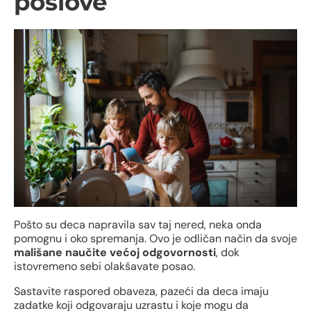
poslove
Pošto su deca napravila sav taj nered, neka onda
pomognu i oko spremanja. Ovo je odličan način da svoje
mališane naučite većoj odgovornosti
, dok
istovremeno sebi olakšavate posao.
Sastavite raspored obaveza, pazeći da deca imaju
zadatke koji odgovaraju uzrastu i koje mogu da