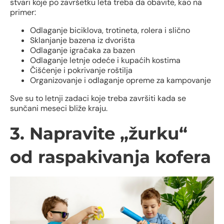
stvari koje po završetku leta treba da obavite, kao na
primer:
Odlaganje biciklova, trotineta, rolera i slično
Sklanjanje bazena iz dvorišta
Odlaganje igračaka za bazen
Odlaganje letnje odeće i kupaćih kostima
Čišćenje i pokrivanje roštilja
Organizovanje i odlaganje opreme za kampovanje
Sve su to letnji zadaci koje treba završiti kada se
sunčani meseci bliže kraju.
3. Napravite „žurku“
od raspakivanja kofera