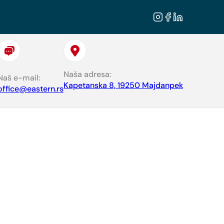
Naša adresa:
Naš e-mail:
Kapetanska 8, 19250 Majdanpek
office@eastern.rs