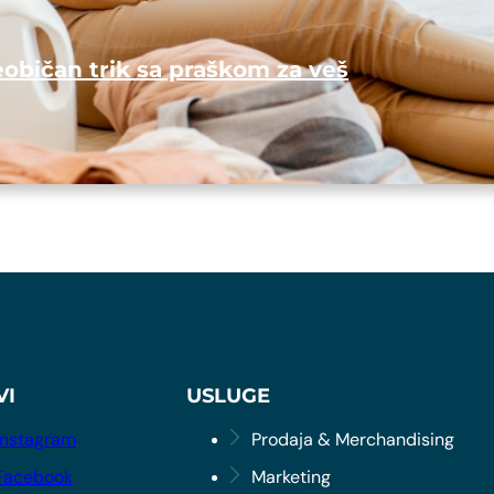
eobičan trik sa praškom za veš
VI
USLUGE
Instagram
Prodaja & Merchandising
Facebook
Marketing