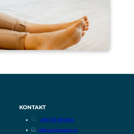
KONTAKT
+381 30 801394
office@eastern.rs