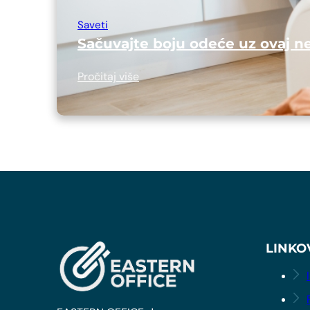
Saveti
Sačuvajte boju odeće uz ovaj n
Pročitaj više
LINKO