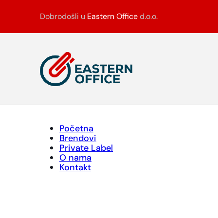
Dobrodošli u
Eastern Office
d.o.o.
Početna
Brendovi
Private Label
O nama
Kontakt